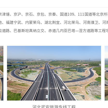
津塘、京沪、京石、京包、京秦、国道109、111国道等北京
池、福建宁武、内蒙荣乌、湖北荆宜、河北荣乌、河南濮卫、河
拉道路、巴基斯坦真纳立交、赤道几内亚巴塔—涅方道路等工程
河北武安旅游专线工程