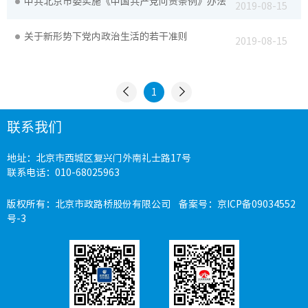
中共北京市委实施《中国共产党问责条例》办法
2019-08-15
关于新形势下党内政治生活的若干准则
2019-08-15
科研设
工程建
1
绿色建
联系我们
节能环
地址：北京市西城区复兴门外南礼士路17号
联系电话：010-68025963
版权所有：北京市政路桥股份有限公司 备案号：
京ICP备09034552
公路工
号-3
市政工
桥梁工
轨道工