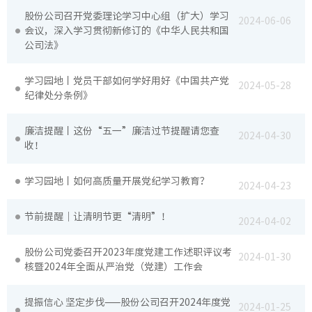
股份公司召开党委理论学习中心组（扩大）学习
2024-06-06
会议，深入学习贯彻新修订的《中华人民共和国
公司法》
科研设
学习园地丨党员干部如何学好用好《中国共产党
工程建
2024-05-28
纪律处分条例》
绿色建
廉洁提醒丨这份“五一”廉洁过节提醒请您查
2024-04-30
收！
节能环
学习园地丨如何高质量开展党纪学习教育？
2024-04-23
公路工
节前提醒｜让清明节更“清明”！
2024-04-02
市政工
股份公司党委召开2023年度党建工作述职评议考
2024-01-30
核暨2024年全面从严治党（党建）工作会
桥梁工
提振信心 坚定步伐——股份公司召开2024年度党
轨道工
2024-01-25