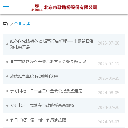
首页
>
企业党建
红心向党践初心 奋楫笃行启新程——主题党日活
2025-07-28
公司简
动扎实开展
领导介
北京市政路桥召开警示教育大会暨专题党课
2025-07-12
组织架
赓续红色血脉 传递榜样力量
2025-06-25
发展历
学习园地丨二十届三中全会公报要点速览
2024-08-05
火红七月，党旗在市政路桥高高飘扬！
2024-07-26
公司动
节日“纪”语丨端午节廉洁提醒
2024-06-07
视频中