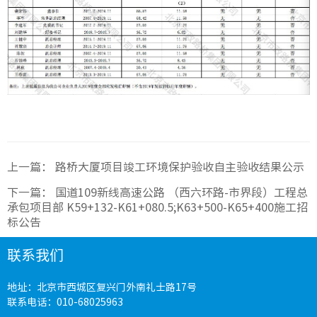
科研设
工程建
绿色建
节能环
上一篇：
路桥大厦项目竣工环境保护验收自主验收结果公示
下一篇：
国道109新线高速公路 （西六环路-市界段）工程总
承包项目部 K59+132-K61+080.5;K63+500-K65+400施工招
公路工
标公告
市政工
联系我们
桥梁工
地址：北京市西城区复兴门外南礼士路17号
联系电话：010-68025963
轨道工