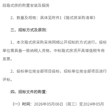
段箱式房的购置安装及服务
2
、数量及规格：具体见附件1《箱式房采购清单》
科研设
工程建
三、招标方式及原则
：
绿色建
1
、本次箱式房采购采用网络公开招标的方式进行。投标
单位需具备一般纳税人资格，中标箱式房须开具增值税专用
节能环
发票。
2
、投标单位按全部项目投标，招标单位按全部项目进行
公路工
评标。
市政工
四、招标文件的购置
：
桥梁工
（一）时间
：2026年05月06日（周三）至2024年05月
轨道工