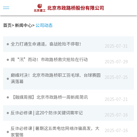
首页
>
新闻中心
>
公司动态
全力打通生命通道，奋战抢险不停歇！
2025-07-31
公司简
闻“汛”而动！市政路桥救灾抢险在行动
2025-07-29
领导介
巅峰对决！北京市政路桥职工羽毛球、台球赛圆
组织架
2025-07-25
满落幕
发展历
【融媒周报】北京市政路桥一周新闻简讯
2025-07-21
反诈必修课 | 这20个防诈关键词需牢记
2025-07-16
公司动
反诈必修课 | 暑期这五类电信网络诈骗高发，大
2025-07-16
视频中
家警惕