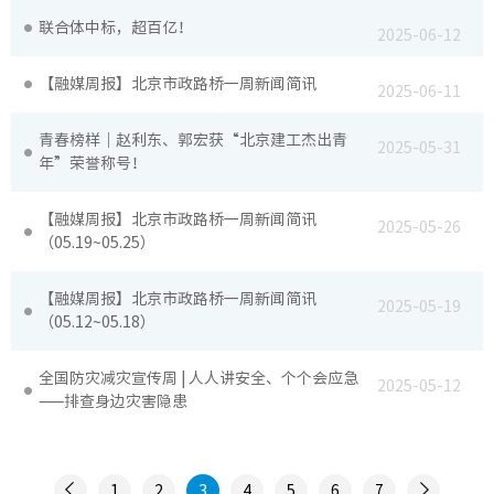
联合体中标，超百亿！
场站工
2025-06-12
【融媒周报】北京市政路桥一周新闻简讯
隧道工
2025-06-11
青春榜样｜赵利东、郭宏获“北京建工杰出青
2025-05-31
年”荣誉称号！
【融媒周报】北京市政路桥一周新闻简讯
2025-05-26
工作动
（05.19~05.25）
廉洁教
【融媒周报】北京市政路桥一周新闻简讯
2025-05-19
（05.12~05.18）
党纪法
全国防灾减灾宣传周 | 人人讲安全、个个会应急
2025-05-12
——排查身边灾害隐患
1
2
3
4
5
6
7